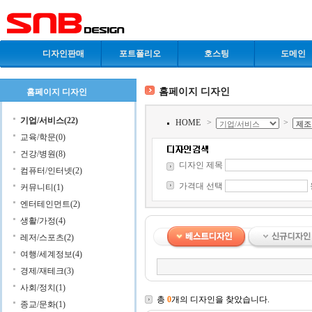
디자인판매
포트폴리오
호스팅
도메인
홈페이지 디자인
홈페이지 디자인
기업/서비스(22)
HOME
>
>
교육/학문(0)
건강/병원(8)
디자인 제목
컴퓨터/인터넷(2)
가격대 선택
커뮤니티(1)
엔터테인먼트(2)
생활/가정(4)
레저/스포츠(2)
여행/세계정보(4)
경제/재테크(3)
사회/정치(1)
총
0
개의 디자인을 찾았습니다.
종교/문화(1)