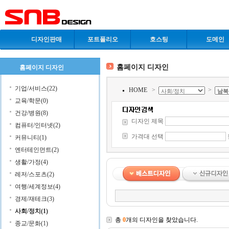
디자인판매
포트폴리오
호스팅
도메인
홈페이지 디자인
홈페이지 디자인
기업/서비스(22)
HOME
>
>
교육/학문(0)
건강/병원(8)
디자인 제목
컴퓨터/인터넷(2)
가격대 선택
커뮤니티(1)
엔터테인먼트(2)
생활/가정(4)
레저/스포츠(2)
여행/세계정보(4)
경제/재테크(3)
사회/정치(1)
총
0
개의 디자인을 찾았습니다.
종교/문화(1)