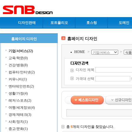
디자인판매
포트폴리오
호스팅
도메인
홈페이지 디자인
홈페이지 디자인
기업/서비스(22)
HOME
>
>
교육/학문(0)
건강/병원(8)
디자인 제목
컴퓨터/인터넷(2)
가격대 선택
커뮤니티(1)
엔터테인먼트(2)
생활/가정(4)
레저/스포츠(2)
여행/세계정보(4)
경제/재테크(3)
사회/정치(1)
총
0
개의 디자인을 찾았습니다.
종교/문화(1)