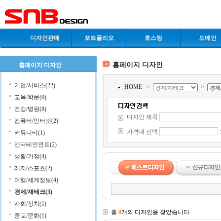
디자인판매
포트폴리오
호스팅
도메인
홈페이지 디자인
홈페이지 디자인
기업/서비스(22)
HOME
>
>
교육/학문(0)
건강/병원(8)
디자인 제목
컴퓨터/인터넷(2)
가격대 선택
커뮤니티(1)
엔터테인먼트(2)
생활/가정(4)
레저/스포츠(2)
여행/세계정보(4)
경제/재테크(3)
사회/정치(1)
총
0
개의 디자인을 찾았습니다.
종교/문화(1)