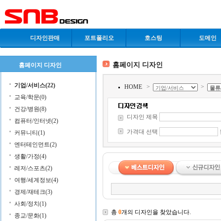
디자인판매
포트폴리오
호스팅
도메인
홈페이지 디자인
홈페이지 디자인
기업/서비스(22)
HOME
>
>
교육/학문(0)
건강/병원(8)
디자인 제목
컴퓨터/인터넷(2)
가격대 선택
커뮤니티(1)
엔터테인먼트(2)
생활/가정(4)
레저/스포츠(2)
여행/세계정보(4)
경제/재테크(3)
사회/정치(1)
총
0
개의 디자인을 찾았습니다.
종교/문화(1)