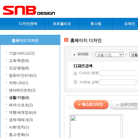
디자인판매
포트폴리오
호스팅
도메인
홈페이지 디자인
홈페이지 디자인
기업/서비스(22)
HOME
>
>
교육/학문(0)
건강/병원(8)
디자인 제목
컴퓨터/인터넷(2)
가격대 선택
커뮤니티(1)
엔터테인먼트(2)
생활/가정(4)
레저/스포츠(2)
여행/세계정보(4)
경제/재테크(3)
사회/정치(1)
종교/문화(1)