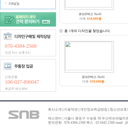
기타(3)
큐브D박스 No41
가격:
650,000원
총
1
개의 디자인을 찾았습니다.
070-4384-2568
오전 9시~오후 6시
신한은행
큐브D박스 No41
100-027-890047
가격:
650,000원
예금주:에스앤비
회사소개
|
이용약관
|
개인정보취급방침
|
청소년보호
에스엔비 | 서울시 종로구 수송동 58 두산위브파빌리온 323
문의전화 : 070-4384-2568 팩스 : 02.6442.2568 email : ji0